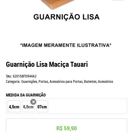
Guarnição Lisa Maciça Tauari
Sku:
620158FD944A2
Categoria:
Guarnições
,
Portas
,
Acessórios para Portas
,
Batentes
,
Acessórios
MEDIDA DA GUARNIÇÃO
4,5cm
6,5cm
07cm
x
R$ 59,90