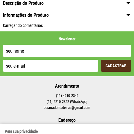
Descrição do Produto
Informações do Produto
Carregando comentários ...
Newsletter
CADASTRAR
Atendimento
(11)
4210-2342
(11)
4210-2342
(WhatsApp)
cosmademadeiras@gmail.com
Endereço
Estrada Itaquera-Guaianases, 1011
-
Parada XV de Novembro, São Paulo
-
SP
Para sua privacidade
CEP: 08246-000